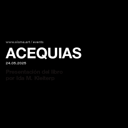
www.cisma.art /
events
ACEQUIAS
24.05.2025
Presentación del libro
por Ida M. Kleiterp