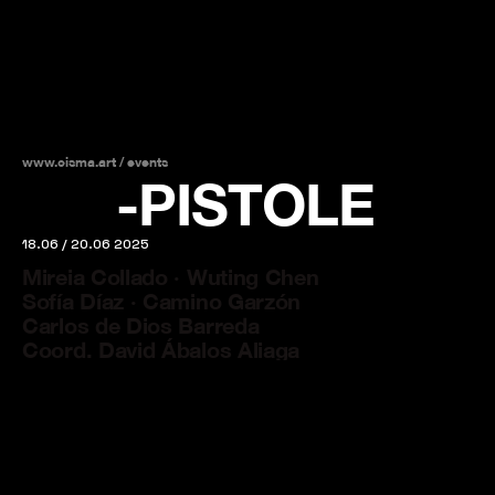
www.cisma.art /
events
DIE
-PISTOLE
18.06 / 20.06 2025
Mireia Collado · Wuting Chen
Sofía Díaz · Camino Garzón
Carlos de Dios Barreda
Coord. David Ábalos Aliaga