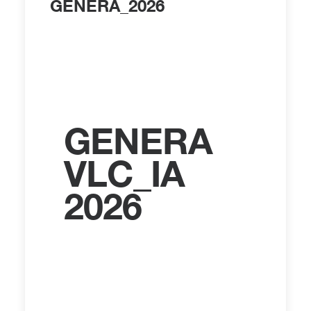
Información
GENERA_2026
Visual by
Ferran Brooks
GENERA
VLC_IA
2026